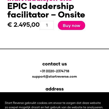
EPIC leadership
facilitator – Onsite
€
2.495,00
EPIC
Buy now
leadership
facilitator
-
Onsite
quantity
contact us
+31 (0)20-2374718
support@startreverse.com
address
Johan Huizingalaan 400
1066 JS Amsterdam
Start Reverse gebruikt cookies om ervoor te zorgen dat deze website
The Netherlands
zo soepel mogelijk draait en het gebruik van de website te analyseren.